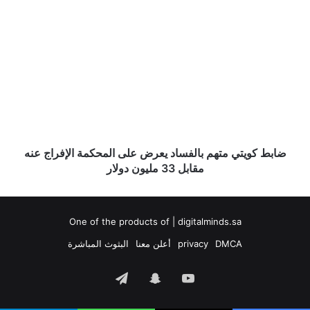
ضابط
كويتي
متهم
بالفساد
يعرض
على
المحكمة
الإفراج
عنه
مقابل
ضابط كويتي متهم بالفساد يعرض على المحكمة الإفراج عنه
33
مقابل 33 مليون دولار
مليون
دولار
One of the products of | digitalminds.sa
DMCA
privacy
أعلن معنا
البثوث المباشرة
‫YouTube
سناب
تيلقرام