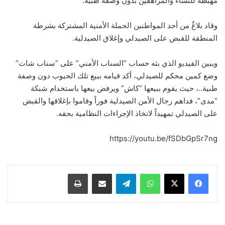
مهبطة للنساء والمراهقین بدون وصفة طبیة.
وقاد بلاغٌ من أحد المواطنین الحملة الأمنیة المشتركة بشرطة
المنطقة للقبض على الصیدلي وإغلاق الصیدلیة.
ويبین الفیديو الذي بثه حساب “السناب الأمني” على “سناب شات”
وضع كمین محكم للصیدلي، أكد قیامه ببیع تلك الحبوب دون وصفة
طبیة..، حیث يقوم ببیعها “كاش” ويرفض بیعها باستخدام شبكة
“مدى”، فداهم رجال الأمن الصیدلیة فوراً وقاموا بإغلاقها والقبض
على الصیدلي تمهیداً لاتخاذ الإجراءات النظامیة بحقه.
https://youtu.be/fSDbGpSr7ng
واتساب
تيلقرام
مشاركة عبر البريد
طباعة