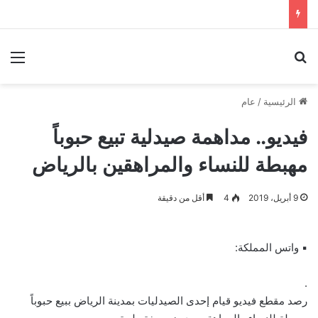
بحث عن
الق
الرئيسية
/
عام
فیدیو.. مداهمة صیدلیة تبیع حبوباً
مهبطة للنساء والمراهقین بالرياض
9 أبريل، 2019
4
أقل من دقيقة
▪ واتس المملكة:
.
رصد مقطع فیديو قیام إحدى الصیدلیات بمدينة الرياض ببیع حبوباً