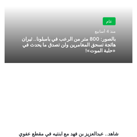
عام
منذ 4 أسابيع
بالصور: 800 متر من الرعب في بامبلونا.. ثيران
هائجة تسحق المغامرين ولن تصدق ما يحدث في
«حلبة الموت»!
شاهد..
عبدالعزیز
بن
فھد
مع
ابنتیه
في
مقطع
عفوي
شاهد.. عبدالعزیز بن فھد مع ابنتیه في مقطع عفوي