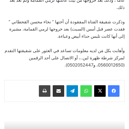
عاماً ، وذلك بعد خروجها من بيت عائلتها لرمي القمامة ولم تعد بعد
ذلك.
وذكرت شقيقة الفتاة المفقودة أن أختها ” نحاء محسن القحطاني ”
فقدت عصر قبل أمس (السبت) بعد خروجها لرمي القمامة، مشيرة
إلى أنها كانت تلبس حذاء أبيض وعباءة.
وأهابت بكل مَن لديه معلومات تساعد في العثور على شقيقتها التقدم
لمركز شرطة ظهرة لبن..، أو الاتصال على أحد الرقمين
(0560012650، و0502052447).
واتساب
تيلقرام
مشاركة عبر البريد
طباعة