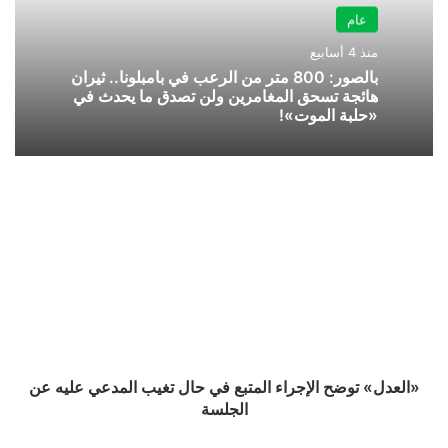
عام
منذ 4 أسابيع
بالصور: 800 متر من الرعب في بامبلونا.. ثيران
هائجة تسحق المغامرين ولن تصدق ما يحدث في
«حلبة الموت»!
«العدل»
توضح
الإجراء
المتبع
في
حال
تغيب
المدعي
عليه
عن
«العدل» توضح الإجراء المتبع في حال تغيب المدعي عليه عن
الجلسة
الجلسة