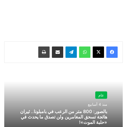
واتساب
تيلقرام
مشاركة عبر البريد
طباعة
عام
منذ 4 أسابيع
بالصور: 800 متر من الرعب في بامبلونا.. ثيران
هائجة تسحق المغامرين ولن تصدق ما يحدث في
«حلبة الموت»!