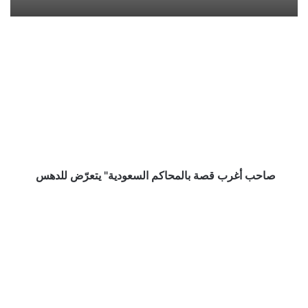
صاحب
أغرب
قصة
بالمحاكم
السعودية"
يتعرّض
للدهس
صاحب أغرب قصة بالمحاكم السعودية" يتعرّض للدهس
متداول
واتساب
المملكة
و
القبيلة
و
النظام
الديموقراطي