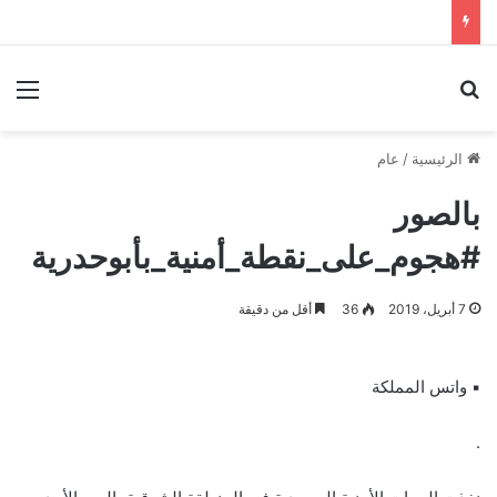
بحث عن
الق
الرئيسية
/
عام
بالصور
#هجوم_على_نقطة_أمنية_بأبوحدرية
7 أبريل، 2019
36
أقل من دقيقة
▪︎ واتس المملكة
.