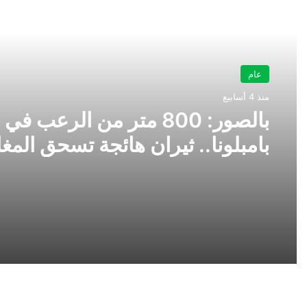
أقرأ التالي
عام
منذ 4 أسابيع
بالصور: 800 متر من الرعب في
بامبلونا.. ثيران هائجة تسحق المغ
ولن تصدق ما يحدث في «حلبة ال
بالفيديو..