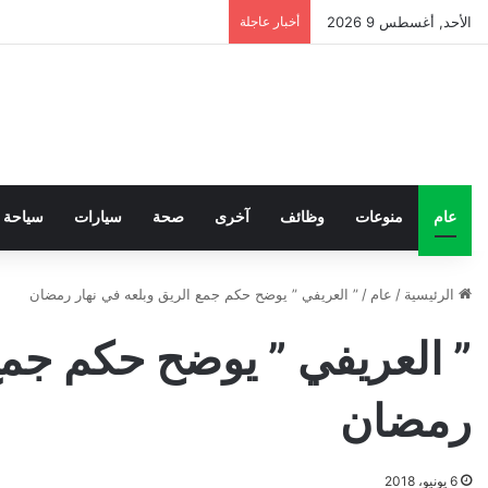
الأحد, أغسطس 9 2026
أخبار عاجلة
عام
منوعات
وظائف
آخرى
صحة
سيارات
سياحة
الرئيسية
/
عام
/
” العريفي ” يوضح حكم جمع الريق وبلعه في نهار رمضان
” العريفي ” يوضح حكم جمع 
رمضان
6 يونيو، 2018