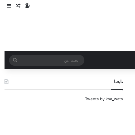
تسجيل الدخو
مقال عش
إضاف
بحث
عن
تابعنا
Tweets by ksa_wats