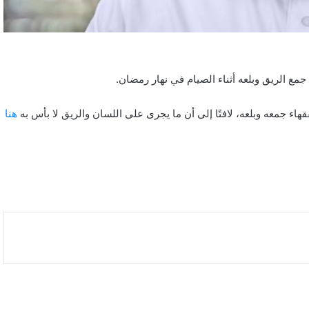
ع الريق وبلعه أثناء الصيام في نهار رمضان.
فقهاء جمعه وبلعه، لافتًا إلى أن ما يجرى على اللسان والريق لا بأس به
هنا
بالصور: 800 متر من الرعب في بامبلونا.. ثيران
هائجة تسحق المغامرين ولن تصدق ما يحدث في
«حلبة الموت»!
ثنائية بيلينغهام القاتلة تقود إنجلترا لعبور النرويج إلى
نصف نهائي مونديال 2026
أمريكا تشنّ الجولة الثالثة من ضرباتها الجوية على
إيران رداً على هجوم بمضيق هرمز