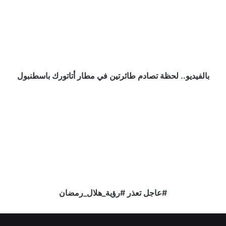
تصادم
طائرتين
في
مطار
أتاتورك
باسطنبول
بالفيديو.. لحظة تصادم طائرتين في مطار أتاتورك باسطنبول
#عاجل
تعذر
#رؤية_هلال_رمضان
#عاجل تعذر #رؤية_هلال_رمضان