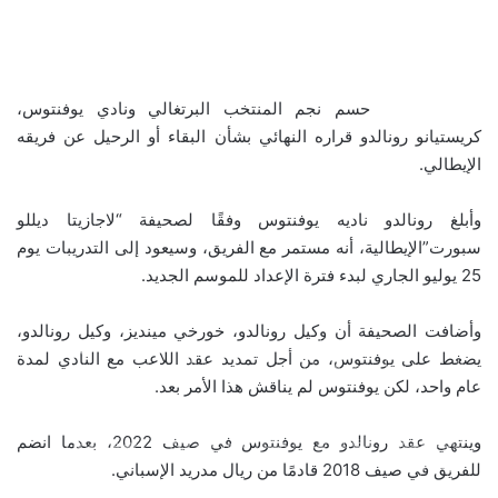
حسم نجم المنتخب البرتغالي ونادي يوفنتوس،
كريستيانو رونالدو قراره النهائي بشأن البقاء أو الرحيل عن فريقه
الإيطالي.
وأبلغ رونالدو ناديه يوفنتوس وفقًا لصحيفة “لاجازيتا ديللو
سبورت”الإيطالية، أنه مستمر مع الفريق، وسيعود إلى التدريبات يوم
25 يوليو الجاري لبدء فترة الإعداد للموسم الجديد.
وأضافت الصحيفة أن وكيل رونالدو، خورخي مينديز، وكيل رونالدو،
بالصور: 800 متر من الرعب في بامبلونا.. ثيران هائجة تسحق
يضغط على يوفنتوس، من أجل تمديد عقد اللاعب مع النادي لمدة
المغامرين ولن تصدق ما يحدث في «حلبة الموت»!
عام واحد، لكن يوفنتوس لم يناقش هذا الأمر بعد.
وينتهي عقد رونالدو مع يوفنتوس في صيف 2022، بعدما انضم
ثنائية بيلينغهام القاتلة تقود إنجلترا لعبور النرويج إلى نصف نهائي
مونديال 2026
للفريق في صيف 2018 قادمًا من ريال مدريد الإسباني.