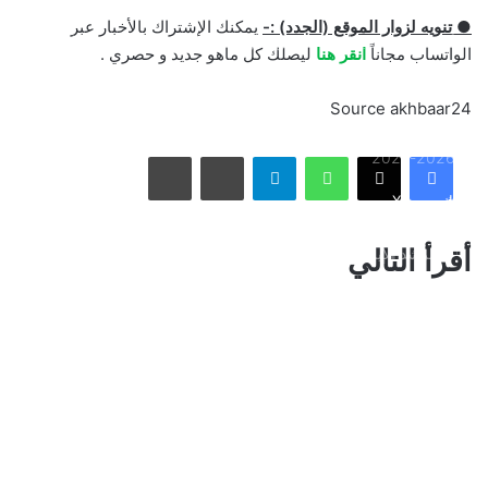
● تنويه لزوار الموقع (الجدد) :-
يمكنك الإشتراك بالأخبار عبر
أمريكا تشنّ الجولة الثالثة من ضرباتها الجوية على إيران رداً على
الواتساب مجاناً
انقر هنا
ليصلك كل ماهو جديد و حصري .
هجوم بمضيق هرمز
Source akhbaar24
الاتحاد يُعيّن حمد المنتشري مديرًا للفريق الأول استعدادًا لموسم
واتساب
تيلقرام
مشاركة عبر البريد
طباعة
2026-2027
فيسبوك
X
الأسبوع في 10 صور: صدمة هستيرية في المونديال.. وتشييع
أقرأ التالي
«المرشد الإيراني» يشعل العالم
ذراع درب التبانة يتألق في سماء رفحاء بمشهد فلكي لافت
نائب أمير مكة المكرمة يقدم التعازي لأسرة الصيرفي
سوريا تُفكك كبرى شبكات تهريب المخدرات وتكشف هويات أباطرتها