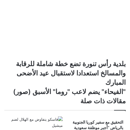
بلدية
بلدية رأس تنورة تضع خطة شاملة للرقابة
رأس
والمسالخ استعدادا لاستقبال عيد الأضحى
تنورة
تضع
المبارك
خطة
"الفيحاء"
"الفيحاء" يضم لاعب "روما" الأسبق (صور)
شاملة
يضم
للرقابة
مقالات ذات صلة
لاعب
والمسالخ
"روما"
استعدادا
الأسبق
لاستقبال
(صور)
التحقيق مع سفير كوريا الجنوبية
عيد
بالرياض “أجبر موظفة سعودية
الأضحى