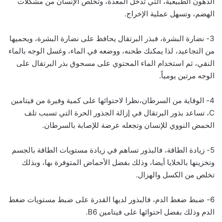
الدهون الطبيعية، التي تدخل المعدة، وتخلص الإنسان من مشكلات
الهضم، وتسهل عملية الإخراج.
3- نضارة البشرة، فبذر البرتقال يحافظ على نضارة البشرة، ويحميها
من التجاعيد، لذا يمكنك طحنه، ووضعه في الماء، وغسل الوجه بالماء
النقي، ثم استخدام الماء المحتوي على مسحوق بذر البرتقال على
الوجه مرتين يومياً.
4- الوقاية من السرطان،نظرا لاحتوائها على كمية وفيرة من فيتامين
C، تساعد بذور البرتقال في إزالة الجذور الحرة التي تسبب تلف
الحمض النووي للإنسان وتجعله عرضة للإصابة بالسرطان.
5- زيادة الطاقة، فالبذور تساهم في زيادة مستويات الطاقة بالجسم
وتخزينها بالخلايا أيضا، وذلك بفضل الأحماض المتوفرة بها، وبذلك
تخلص من الكسل والهزال.
6- ضبط ضغط الدم، فالبذور لديها القدرة على ضبط مستويات ضغط
الدم وذلك بفضل احتوائها على فيتامين B6.