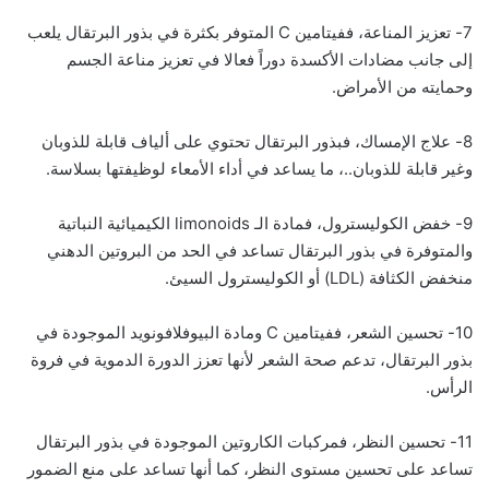
7- تعزيز المناعة، ففيتامين C المتوفر بكثرة في بذور البرتقال يلعب
إلى جانب مضادات الأكسدة دوراً فعالا في تعزيز مناعة الجسم
وحمايته من الأمراض.
8- علاج الإمساك، فبذور البرتقال تحتوي على ألياف قابلة للذوبان
وغير قابلة للذوبان..، ما يساعد في أداء الأمعاء لوظيفتها بسلاسة.
9- خفض الكوليسترول، فمادة الـ limonoids الكيميائية النباتية
والمتوفرة في بذور البرتقال تساعد في الحد من البروتين الدهني
منخفض الكثافة (LDL) أو الكوليسترول السيئ.
10- تحسين الشعر، ففيتامين C ومادة البيوفلافونويد الموجودة في
بذور البرتقال، تدعم صحة الشعر لأنها تعزز الدورة الدموية في فروة
الرأس.
11- تحسين النظر، فمركبات الكاروتين الموجودة في بذور البرتقال
تساعد على تحسين مستوى النظر، كما أنها تساعد على منع الضمور