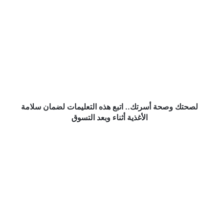
لصحتك
وصحة
أسرتك..
اتبع
هذه
التعليمات
لضمان
سلامة
الأغذية
أثناء
لصحتك وصحة أسرتك.. اتبع هذه التعليمات لضمان سلامة
وبعد
الأغذية أثناء وبعد التسوق
التسوق
أخصائي
أمراض
قلب
يشدد
على
أهمية
تناول
«الإفطار»