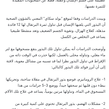
عظيمة على جسم الإنسان وعقله، فضلا عن المحتويات المفيدة
للثمرة نفسها.
وبينت الدراسات وفقا لموقع “بولد سكاي” المعني بالشؤون الصحية
أن البذور التي يلقيها الإنسان قبل تناول ثمرة البرتقال لها 12 فائدة
مذهلة، كعلاج الهزال، وتقوية الجسم الضعيف وتعد منشطا طبيعيا
يساعد فى التخلص من الكسل.
وأوضحت الدراسات أنه يمكن تناول تلك البذور بنقع مسحوقها مع لتر
ماء مغلي، وتناوله محلى بالعسل، لكنها حذرت في الوقت ذاته من
الإفراط في تناول البذور نظرا لما قد تسببه من مشاكل معوية، لافتة
إلى أن أبرز فوائد تلك البذور كالتالي:
1- علاج الروماتيزم، فوضع بذور البرتقال في مقلاة ساخنة، وتحريكها
ببطء دون قليها ثم سحقها جيداً، ووضع 3-5 جرامات من هذا
المسحوق في الماء، وتناولها مرتين يومياً، يساعد في علاج تلك الآلام.
2- مشكلات الهضم، بذور البرتقال تحتوي على كمية كبيرة من